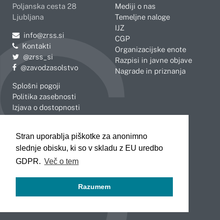
Poljanska cesta 28
Mediji o nas
Ljubljana
Temeljne naloge
IJZ
Pošljite e-mail na
info@zrss.si
CGP
Kontakti
Organizacijske enote
Pojdite na Twitter:
@zrss_si
Razpisi in javne objave
Pojdite na Facebook:
@zavodzasolstvo
Nagrade in priznanja
Splošni pogoji
Politika zasebnosti
Izjava o dostopnosti
OBMOČNE ENOTE
Stran uporablja piškotke za anonimno
Celje
Novo mesto
slednje obisku, ki so v skladu z EU uredbo
Koper
Slovenj Gradec
Kranj
GDPR.
Več o tem
Ljubljana
Maribor
Razumem
Murska Sobota
Nova Gorica