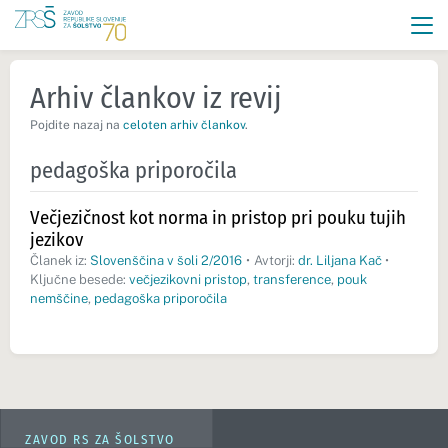
Arhiv člankov iz revij
Pojdite nazaj na
celoten arhiv člankov
.
pedagoška priporočila
Večjezičnost kot norma in pristop pri pouku tujih
jezikov
Članek iz:
Slovenščina v šoli 2/2016
•
Avtorji:
dr. Liljana Kač
•
Ključne besede:
večjezikovni pristop
,
transference
,
pouk
nemščine
,
pedagoška priporočila
ZAVOD RS ZA ŠOLSTVO