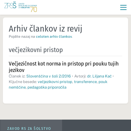
Arhiv člankov iz revij
Pojdite nazaj na
celoten arhiv člankov
.
večjezikovni pristop
Večjezičnost kot norma in pristop pri pouku tujih
jezikov
Članek iz:
Slovenščina v šoli 2/2016
•
Avtorji:
dr. Liljana Kač
•
Ključne besede:
večjezikovni pristop
,
transference
,
pouk
nemščine
,
pedagoška priporočila
ZAVOD RS ZA ŠOLSTVO