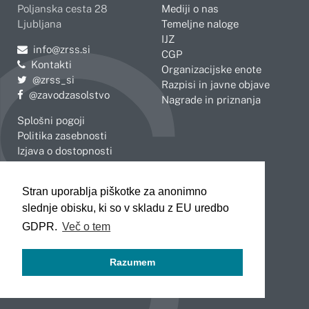
Poljanska cesta 28
Mediji o nas
Ljubljana
Temeljne naloge
IJZ
Pošljite e-mail na
info@zrss.si
CGP
Kontakti
Organizacijske enote
Pojdite na Twitter:
@zrss_si
Razpisi in javne objave
Pojdite na Facebook:
@zavodzasolstvo
Nagrade in priznanja
Splošni pogoji
Politika zasebnosti
Izjava o dostopnosti
OBMOČNE ENOTE
Stran uporablja piškotke za anonimno
Celje
Novo mesto
slednje obisku, ki so v skladu z EU uredbo
Koper
Slovenj Gradec
Kranj
GDPR.
Več o tem
Ljubljana
Maribor
Razumem
Murska Sobota
Nova Gorica