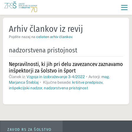
Arhiv člankov iz revij
Pojdite nazaj na
celoten arhiv člankov
.
nadzorstvena pristojnost
Nepravilnosti, ki jih pri delu zavezancev zaznavamo
inšpektorji za šolstvo in šport
Članek iz:
Vzgoja in izobraževanje 3-4/2022
•
Avtorji:
mag.
Marjanca Šteblaj
•
Ključne besede:
kršitve predpisov
,
inšpekcijski nadzor
,
nadzorstvena pristojnost
ZAVOD RS ZA ŠOLSTVO