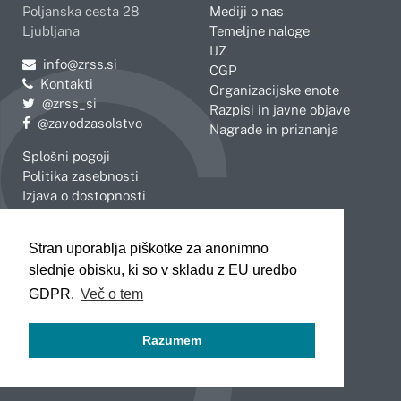
Poljanska cesta 28
Mediji o nas
Ljubljana
Temeljne naloge
IJZ
Pošljite e-mail na
info@zrss.si
CGP
Kontakti
Organizacijske enote
Pojdite na Twitter:
@zrss_si
Razpisi in javne objave
Pojdite na Facebook:
@zavodzasolstvo
Nagrade in priznanja
Splošni pogoji
Politika zasebnosti
Izjava o dostopnosti
OBMOČNE ENOTE
Stran uporablja piškotke za anonimno
Celje
Novo mesto
slednje obisku, ki so v skladu z EU uredbo
Koper
Slovenj Gradec
Kranj
GDPR.
Več o tem
Ljubljana
Maribor
Razumem
Murska Sobota
Nova Gorica