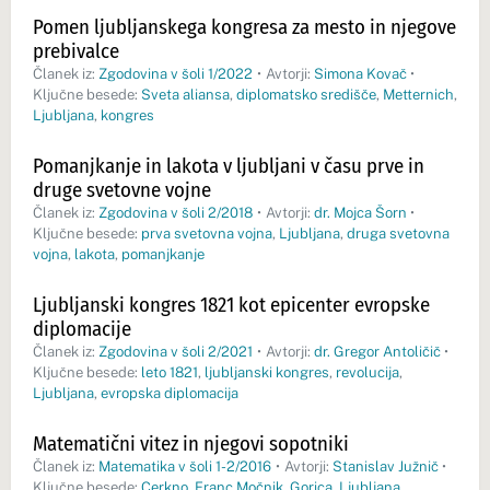
Pomen ljubljanskega kongresa za mesto in njegove
prebivalce
Članek iz:
Zgodovina v šoli 1/2022
•
Avtorji:
Simona Kovač
•
Ključne besede:
Sveta aliansa
,
diplomatsko središče
,
Metternich
,
Ljubljana
,
kongres
Pomanjkanje in lakota v ljubljani v času prve in
druge svetovne vojne
Članek iz:
Zgodovina v šoli 2/2018
•
Avtorji:
dr. Mojca Šorn
•
Ključne besede:
prva svetovna vojna
,
Ljubljana
,
druga svetovna
vojna
,
lakota
,
pomanjkanje
Ljubljanski kongres 1821 kot epicenter evropske
diplomacije
Članek iz:
Zgodovina v šoli 2/2021
•
Avtorji:
dr. Gregor Antoličič
•
Ključne besede:
leto 1821
,
ljubljanski kongres
,
revolucija
,
Ljubljana
,
evropska diplomacija
Matematični vitez in njegovi sopotniki
Članek iz:
Matematika v šoli 1-2/2016
•
Avtorji:
Stanislav Južnič
•
Ključne besede:
Cerkno
,
Franc Močnik
,
Gorica
,
Ljubljana
,