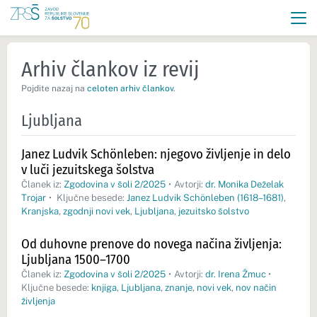
Arhiv člankov iz revij
Pojdite nazaj na
celoten arhiv člankov
.
Ljubljana
Janez Ludvik Schönleben: njegovo življenje in delo
v luči jezuitskega šolstva
Članek iz:
Zgodovina v šoli 2/2025
•
Avtorji:
dr. Monika Deželak
Trojar
•
Ključne besede:
Janez Ludvik Schönleben (1618–1681)
,
Kranjska
,
zgodnji novi vek
,
Ljubljana
,
jezuitsko šolstvo
Od duhovne prenove do novega načina življenja:
Ljubljana 1500–1700
Članek iz:
Zgodovina v šoli 2/2025
•
Avtorji:
dr. Irena Žmuc
•
Ključne besede:
knjiga
,
Ljubljana
,
znanje
,
novi vek
,
nov način
življenja