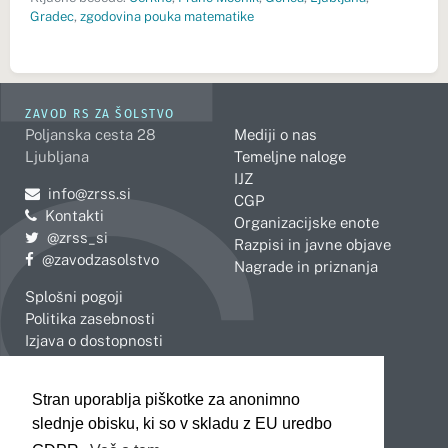
Gradec
,
zgodovina pouka matematike
ZAVOD RS ZA ŠOLSTVO
Poljanska cesta 28
Mediji o nas
Ljubljana
Temeljne naloge
IJZ
Pošljite e-mail na
info@zrss.si
CGP
Kontakti
Organizacijske enote
Pojdite na Twitter:
@zrss_si
Razpisi in javne objave
Pojdite na Facebook:
@zavodzasolstvo
Nagrade in priznanja
Splošni pogoji
Politika zasebnosti
Izjava o dostopnosti
OBMOČNE ENOTE
Stran uporablja piškotke za anonimno
Celje
Novo mesto
slednje obisku, ki so v skladu z EU uredbo
Koper
Slovenj Gradec