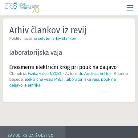
Arhiv člankov iz revij
Pojdite nazaj na
celoten arhiv člankov
.
laboratorijska vaja
Enosmerni električni krog pri pouk na daljavo
Članek iz:
Fizika v šoli 1/2021
•
Avtorji:
dr. Andreja Eršte
•
Ključne
besede:
električna vezja PhET
,
laboratorijska vaja
,
pouk na
daljavo
,
elektrika
ZAVOD RS ZA ŠOLSTVO