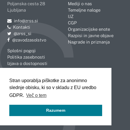
Poljanska cesta 28
Mediji o nas
Ljubljana
Temeljne naloge
IJZ
Pošljite e-mail na
info@zrss.si
CGP
Kontakti
Organizacijske enote
Pojdite na Twitter:
@zrss_si
Razpisi in javne objave
Pojdite na Facebook:
@zavodzasolstvo
Nagrade in priznanja
Splošni pogoji
Politika zasebnosti
Izjava o dostopnosti
OBMOČNE ENOTE
Stran uporablja piškotke za anonimno
Celje
Novo mesto
slednje obisku, ki so v skladu z EU uredbo
Koper
Slovenj Gradec
Kranj
GDPR.
Več o tem
Ljubljana
Maribor
Razumem
Murska Sobota
Nova Gorica