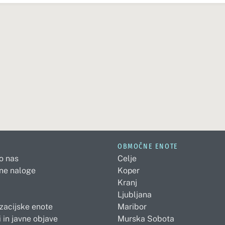
OBMOČNE ENOTE
 o nas
Celje
ne naloge
Koper
Kranj
Ljubljana
zacijske enote
Maribor
 in javne objave
Murska Sobota