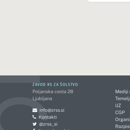
ZAVOD RS ZA ŠOLSTVO
Poljanska cesta 28
Mediji
Ljubljana
Temelj
IJZ
Pošljite e-mail na
info@zrss.si
CGP
Kontakti
Organi
Pojdite na Twitter:
@zrss_si
Razpisi