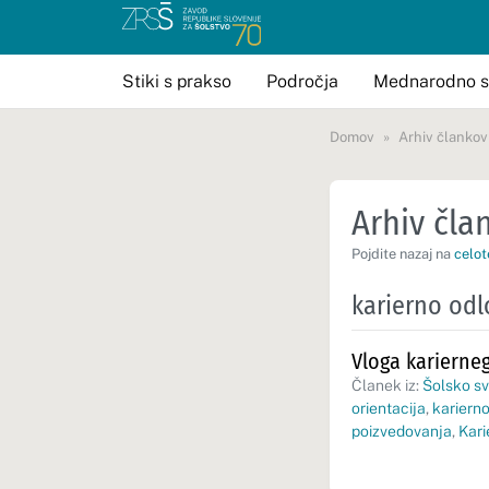
Stiki s prakso
Področja
Mednarodno s
Domov
Arhiv člankov
Arhiv član
Pojdite nazaj na
celot
karierno odl
Vloga karierneg
Članek iz:
Šolsko sv
orientacija
,
kariern
poizvedovanja
,
Kari