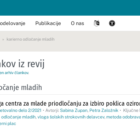
odelovanje
Publikacije
O nas
karierno odločanje mladih
kov iz revij
en arhiv člankov
.
očanje mladih
a centra za mlade priodločanju za izbiro poklica ozir
etovalno delo 2/2021
•
Avtorji:
Sabina Zupan
,
Petra Založnik
•
Ključne
o odločanje mladih
,
vloga šolskih strokovnih delavcev
,
metoda odobrav
erni plac