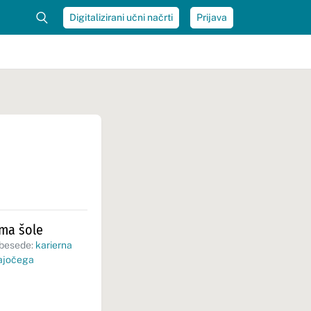
Digitalizirani učni načrti
Prijava
oma šole
 besede:
karierna
ajočega