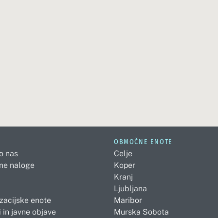
OBMOČNE ENOTE
 o nas
Celje
ne naloge
Koper
Kranj
Ljubljana
zacijske enote
Maribor
 in javne objave
Murska Sobota