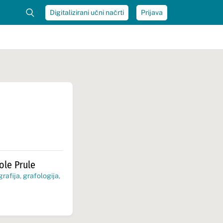
Digitalizirani učni načrti
Prijava
ole Prule
grafija
,
grafologija
,