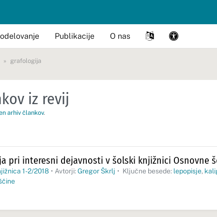
odelovanje
Publikacije
O nas
grafologija
kov iz revij
en arhiv člankov
.
a pri interesni dejavnosti v šolski knjižnici Osnovne š
jižnica 1-2/2018
•
Avtorji:
Gregor Škrlj
•
Ključne besede:
lepopisje
,
kali
ščine