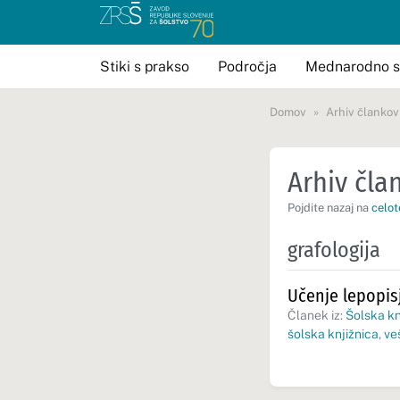
Stiki s prakso
Področja
Mednarodno s
Domov
Arhiv člankov
Arhiv član
Pojdite nazaj na
celot
grafologija
Učenje lepopisj
Članek iz:
Šolska kn
šolska knjižnica
,
ve