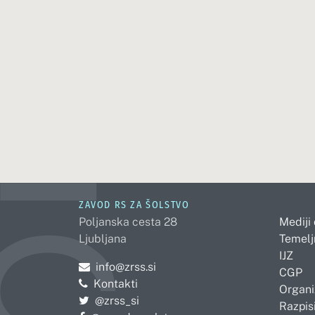
ZAVOD RS ZA ŠOLSTVO
Poljanska cesta 28
Mediji
Ljubljana
Temelj
IJZ
Pošljite e-mail na
info@zrss.si
CGP
Kontakti
Organi
Pojdite na Twitter:
@zrss_si
Razpisi