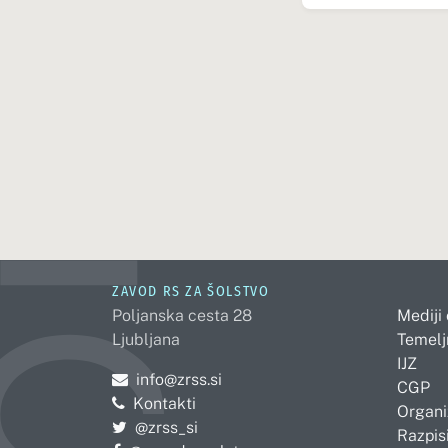
ZAVOD RS ZA ŠOLSTVO
Poljanska cesta 28
Mediji
Ljubljana
Temelj
IJZ
Pošljite e-mail na
info@zrss.si
CGP
Kontakti
Organi
Pojdite na Twitter:
@zrss_si
Razpisi