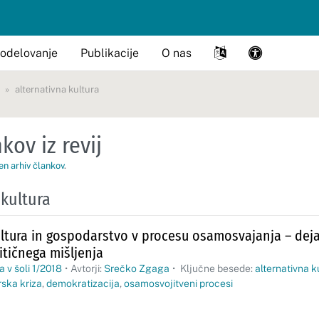
odelovanje
Publikacije
O nas
alternativna kultura
kov iz revij
en arhiv člankov
.
 kultura
ultura in gospodarstvo v procesu osamosvajanja – deja
itičnega mišljenja
 v šoli 1/2018
•
Avtorji:
Srečko Zgaga
•
Ključne besede:
alternativna k
ska kriza
,
demokratizacija
,
osamosvojitveni procesi