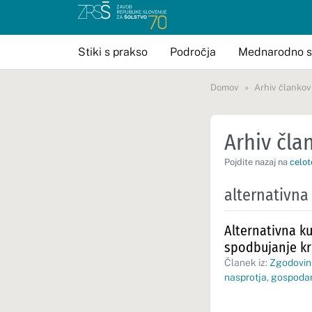
Stiki s prakso
Področja
Mednarodno s
Domov
Arhiv člankov
Arhiv član
Pojdite nazaj na
celot
alternativna
Alternativna k
spodbujanje kr
Članek iz:
Zgodovina
nasprotja
,
gospodar