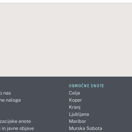
OBMOČNE ENOTE
 o nas
Celje
ne naloge
Koper
Kranj
Ljubljana
zacijske enote
Maribor
 in javne objave
Murska Sobota