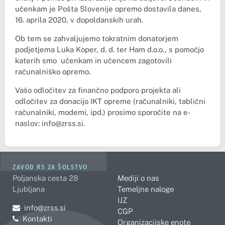
učenkam je Pošta Slovenije opremo dostavila danes,
16. aprila 2020, v dopoldanskih urah.
Ob tem se zahvaljujemo tokratnim donatorjem
podjetjema Luka Koper, d. d. ter Ham d.o.o., s pomočjo
katerih smo učenkam in učencem zagotovili
računalniško opremo.
Vašo odločitev za finančno podporo projekta ali
odločitev za donacijo IKT opreme (računalniki, tablični
računalniki, modemi, ipd.) prosimo sporočite na e-
naslov:
info@zrss.si
.
ZAVOD RS ZA ŠOLSTVO
Poljanska cesta 28
Mediji o nas
Ljubljana
Temeljne naloge
IJZ
Pošljite e-mail na
info@zrss.si
CGP
Kontakti
Organizacijske enote