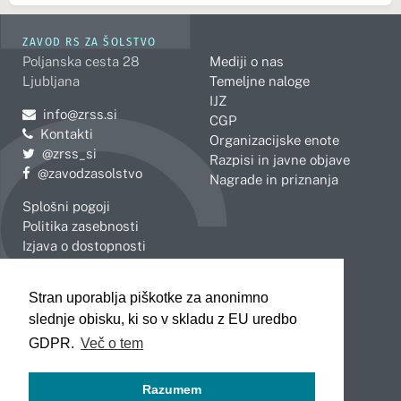
ZAVOD RS ZA ŠOLSTVO
Poljanska cesta 28
Mediji o nas
Ljubljana
Temeljne naloge
IJZ
Pošljite e-mail na
info@zrss.si
CGP
Kontakti
Organizacijske enote
Pojdite na Twitter:
@zrss_si
Razpisi in javne objave
Pojdite na Facebook:
@zavodzasolstvo
Nagrade in priznanja
Splošni pogoji
Politika zasebnosti
Izjava o dostopnosti
OBMOČNE ENOTE
Stran uporablja piškotke za anonimno
Celje
Novo mesto
slednje obisku, ki so v skladu z EU uredbo
Koper
Slovenj Gradec
Kranj
GDPR.
Več o tem
Ljubljana
Maribor
Razumem
Murska Sobota