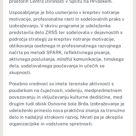
prostorih
Centra izvrsnosti
v Splitu na Hrvaškem.
Usposabljanje je bilo usmerjeno v krepitev notranje
motivacije, profesionalne rasti in sodelovalnih praks v
izobraževanju. V okviru programa je udeleženka
predstavila delo ZRSŠ ter sodelovala v dejavnostih s
področja strategij za krepitev notranje motivacije,
oblikovanja osebnega in profesionalnega razvojnega
načrta po metodi SPARK, reflektivnega pisanja,
aktivnega poslušanja,
mindful
komunikacije, timskega
dela, sodelovalnega poučevanja in učečih se
skupnosti.
Posebno vrednost so imele terenske aktivnosti s
poudarkom na čuječnosti, vodenju, medpredmetnem
povezovanju in vključevanju kulturne dediščine, med
drugim tudi obisk Osnovne šole Brda. Izobraževanje je
udeleženki prineslo nova praktična znanja za trenutno
delo in nadaljnji strokovni razvoj, hkrati pa je okrepila
organizacijske in vodstvene spretnosti.