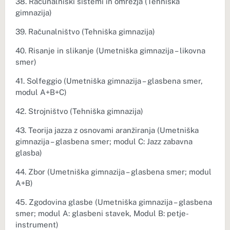
38. Računalniški sistemi in omrežja (Tehniška
gimnazija)
39. Računalništvo (Tehniška gimnazija)
40. Risanje in slikanje (Umetniška gimnazija – likovna
smer)
41. Solfeggio (Umetniška gimnazija – glasbena smer,
modul A+B+C)
42. Strojništvo (Tehniška gimnazija)
43. Teorija jazza z osnovami aranžiranja (Umetniška
gimnazija – glasbena smer; modul C: Jazz zabavna
glasba)
44. Zbor (Umetniška gimnazija – glasbena smer; modul
A+B)
45. Zgodovina glasbe (Umetniška gimnazija – glasbena
smer; modul A: glasbeni stavek, Modul B: petje-
instrument)