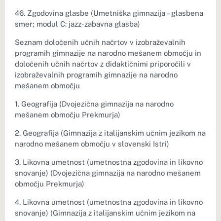
46. Zgodovina glasbe (Umetniška gimnazija – glasbena
smer; modul C: jazz-zabavna glasba)
Seznam določenih učnih načrtov v izobraževalnih
programih gimnazije na narodno mešanem območju in
določenih učnih načrtov z didaktičnimi priporočili v
izobraževalnih programih gimnazije na narodno
mešanem območju
1. Geografija (Dvojezična gimnazija na narodno
mešanem območju Prekmurja)
2. Geografija (Gimnazija z italijanskim učnim jezikom na
narodno mešanem območju v slovenski Istri)
3. Likovna umetnost (umetnostna zgodovina in likovno
snovanje) (Dvojezična gimnazija na narodno mešanem
območju Prekmurja)
4. Likovna umetnost (umetnostna zgodovina in likovno
snovanje) (Gimnazija z italijanskim učnim jezikom na