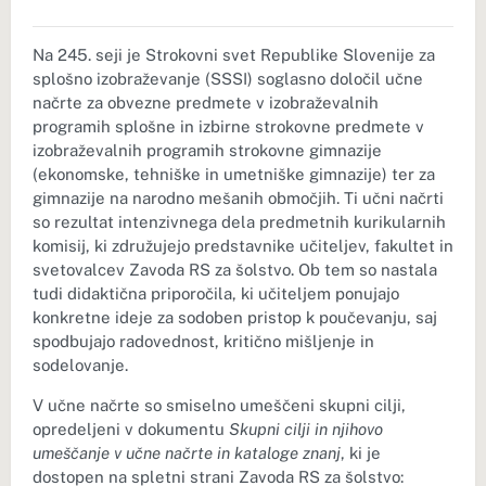
Na 245. seji je Strokovni svet Republike Slovenije za
splošno izobraževanje (SSSI) soglasno določil učne
načrte za obvezne predmete v izobraževalnih
programih splošne in izbirne strokovne predmete v
izobraževalnih programih strokovne gimnazije
(ekonomske, tehniške in umetniške gimnazije) ter za
gimnazije na narodno mešanih območjih. Ti učni načrti
so rezultat intenzivnega dela predmetnih kurikularnih
komisij, ki združujejo predstavnike učiteljev, fakultet in
svetovalcev Zavoda RS za šolstvo. Ob tem so nastala
tudi didaktična priporočila, ki učiteljem ponujajo
konkretne ideje za sodoben pristop k poučevanju, saj
spodbujajo radovednost, kritično mišljenje in
sodelovanje.
V učne načrte so smiselno umeščeni skupni cilji,
opredeljeni v dokumentu
Skupni cilji in njihovo
umeščanje v učne načrte in kataloge znanj
, ki je
dostopen na spletni strani Zavoda RS za šolstvo: