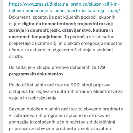
https://www.zrss.si/digitalna_bralnica/skupni-cilji-in-
njihovo-umescanje-v-ucne-nacrte-in-kataloge-znanj/
.
Dokument izpostavlja pet ključnih področij skupnih
ciljev:
digitalna kompetentnost; trajnostni razvoj;
zdravje in dobrobit; jezik, državljanstvo, kultura in
umetnost; ter podjetnost.
Ta področja se smiselno
prepletajo z učnimi cilji in dijakom omogočajo celostno
učenje za aktivno in odgovorno življenje v sodobni
družbi.
Do sedaj je v sklopu prenove določenih že
179
programskih dokumentov
.
Po določitvi učnih načrtov na SSSI sledi priprava
čistopisa ter objava na spletnih straneh Ministrstva za
vzgojo in izobraževanje.
Seznam določenih učnih načrtov za obvezne predmete
v izobraževalnih programih splošne in strokovne
gimnazije in določenih učnih načrtov z didaktičnimi
priporočili za obvezne predmete v izobraževalnih