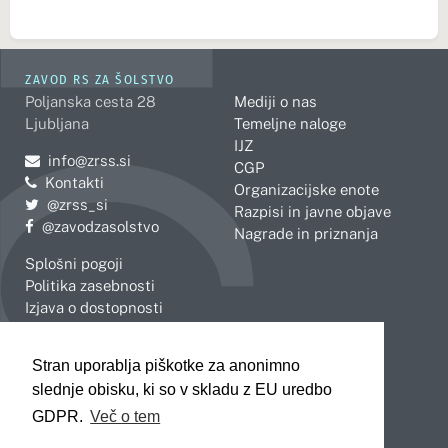
ZAVOD RS ZA ŠOLSTVO
Poljanska cesta 28
Mediji o nas
Ljubljana
Temeljne naloge
IJZ
Pošljite e-mail na
info@zrss.si
CGP
Kontakti
Organizacijske enote
Pojdite na Twitter:
@zrss_si
Razpisi in javne objave
Pojdite na Facebook:
@zavodzasolstvo
Nagrade in priznanja
Splošni pogoji
Politika zasebnosti
Izjava o dostopnosti
OBMOČNE ENOTE
Stran uporablja piškotke za anonimno
Celje
Novo mesto
slednje obisku, ki so v skladu z EU uredbo
Koper
Slovenj Gradec
Kranj
GDPR.
Več o tem
Ljubljana