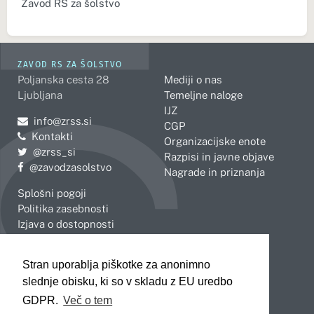
Zavod RS za šolstvo
ZAVOD RS ZA ŠOLSTVO
Poljanska cesta 28
Mediji o nas
Ljubljana
Temeljne naloge
IJZ
Pošljite e-mail na
info@zrss.si
CGP
Kontakti
Organizacijske enote
Pojdite na Twitter:
@zrss_si
Razpisi in javne objave
Pojdite na Facebook:
@zavodzasolstvo
Nagrade in priznanja
Splošni pogoji
Politika zasebnosti
Izjava o dostopnosti
OBMOČNE ENOTE
Stran uporablja piškotke za anonimno
Celje
Novo mesto
slednje obisku, ki so v skladu z EU uredbo
Koper
Slovenj Gradec
Kranj
GDPR.
Več o tem