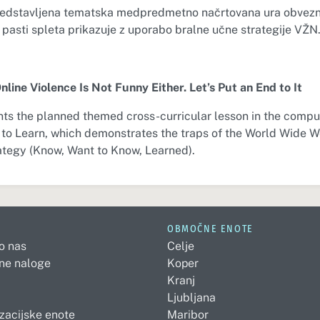
redstavljena tematska medpredmetno načrtovana ura obvezn
 pasti spleta prikazuje z uporabo bralne učne strategije VŽN
nline Violence Is Not Funny Either. Let’s Put an End to It
ts the planned themed cross-curricular lesson in the compu
 to Learn, which demonstrates the traps of the World Wide 
tegy (Know, Want to Know, Learned).
OBMOČNE ENOTE
 o nas
Celje
ne naloge
Koper
Kranj
Ljubljana
zacijske enote
Maribor