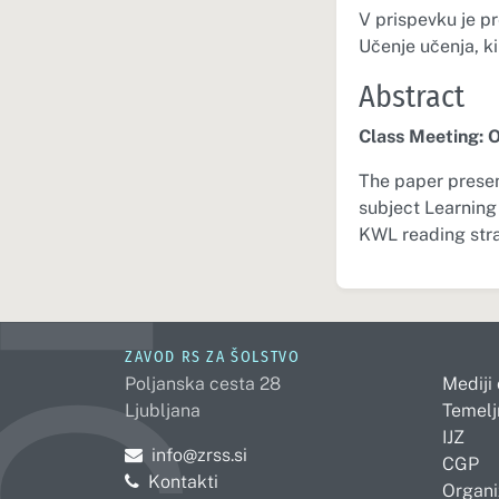
V prispevku je p
Učenje učenja, ki
Abstract
Class Meeting: O
The paper presen
subject Learning
KWL reading stra
ZAVOD RS ZA ŠOLSTVO
Poljanska cesta 28
Mediji
Ljubljana
Temelj
IJZ
Pošljite e-mail na
info@zrss.si
CGP
Kontakti
Organi