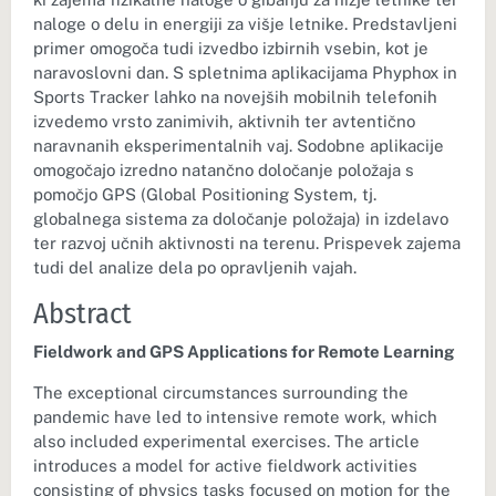
naloge o delu in energiji za višje letnike. Predstavljeni
primer omogoča tudi izvedbo izbirnih vsebin, kot je
naravoslovni dan. S spletnima aplikacijama Phyphox in
Sports Tracker lahko na novejših mobilnih telefonih
izvedemo vrsto zanimivih, aktivnih ter avtentično
naravnanih eksperimentalnih vaj. Sodobne aplikacije
omogočajo izredno natančno določanje položaja s
pomočjo GPS (Global Positioning System, tj.
globalnega sistema za določanje položaja) in izdelavo
ter razvoj učnih aktivnosti na terenu. Prispevek zajema
tudi del analize dela po opravljenih vajah.
Abstract
Fieldwork and GPS Applications for Remote Learning
The exceptional circumstances surrounding the
pandemic have led to intensive remote work, which
also included experimental exercises. The article
introduces a model for active fieldwork activities
consisting of physics tasks focused on motion for the