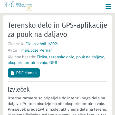
Terensko delo in GPS-aplikacije
za pouk na daljavo
Članek iz:
Fizika v šoli 1/2021
Avtorji:
mag. Jože Pernar
Ključne besede:
Fizika
,
terensko delo
,
pouk na daljavo
,
eksperimentalne vaje
,
GPS
PDF članek
Izvleček
Izredne razmere so pripeljale do intenzivnega dela na
daljavo. Pri tem niso izjema niti eksperimentalne vaje.
Prispevek predstavlja model aktivnega dela na terenu,
ki zajema fizikalne naloge o gibanju za nižje letnike ter