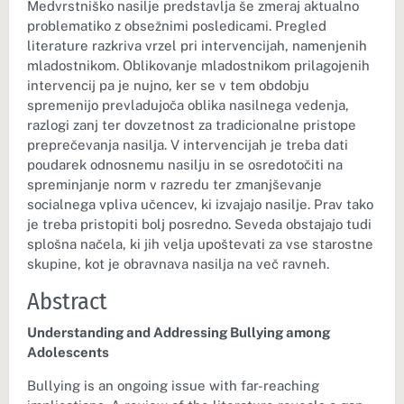
Medvrstniško nasilje predstavlja še zmeraj aktualno
problematiko z obsežnimi posledicami. Pregled
literature razkriva vrzel pri intervencijah, namenjenih
mladostnikom. Oblikovanje mladostnikom prilagojenih
intervencij pa je nujno, ker se v tem obdobju
spremenijo prevladujoča oblika nasilnega vedenja,
razlogi zanj ter dovzetnost za tradicionalne pristope
preprečevanja nasilja. V intervencijah je treba dati
poudarek odnosnemu nasilju in se osredotočiti na
spreminjanje norm v razredu ter zmanjševanje
socialnega vpliva učencev, ki izvajajo nasilje. Prav tako
je treba pristopiti bolj posredno. Seveda obstajajo tudi
splošna načela, ki jih velja upoštevati za vse starostne
skupine, kot je obravnava nasilja na več ravneh.
Abstract
Understanding and Addressing Bullying among
Adolescents
Bullying is an ongoing issue with far-reaching