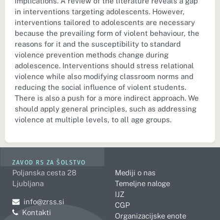
implications. A review of the literature reveals a gap
in interventions targeting adolescents. However,
interventions tailored to adolescents are necessary
because the prevailing form of violent behaviour, the
reasons for it and the susceptibility to standard
violence prevention methods change during
adolescence. Interventions should stress relational
violence while also modifying classroom norms and
reducing the social influence of violent students.
There is also a push for a more indirect approach. We
should apply general principles, such as addressing
violence at multiple levels, to all age groups.
ZAVOD RS ZA ŠOLSTVO
Poljanska cesta 28
Mediji o nas
Ljubljana
Temeljne naloge
IJZ
Pošljite e-mail na
info@zrss.si
CGP
Kontakti
Organizacijske enote