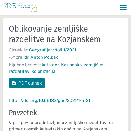
Oblikovanje zemljiške
razdelitve na Kozjanskem
Članek iz:
Geografija v šoli 1/2021
Avtorji:
dr. Anton Polšak
Ključne besede:
kataster
,
Kozjansko
,
zemljiška
razdelitev
,
kolonizacija
PDF članek
https://doi.org/10.59132/geo/2021/1/5-21
Povzetek
V prispevku predstavljamo zemljiško razdelitev na
primeru osmih katastrskih občin na Kozjanskem.