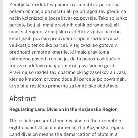
Zemljiška razdelitev pomeni razmestitev parcel na
nekem območju po načrtu ali pa prilagoditev glede na
način kolonizacije (poselitve) oz. površje. Tako so lahko
parcele bolj ali manj pravilnih oblik oziroma bolj ali
manj sklenjene. Zemljiška razdelitev vpliva na rabo
kmetijskih površin predvsem s tipom razdelitve oz.
velikostjo ter obliko parcel. V tej zvezi so gotovo v
prednosti samotne kmetije, ki imajo praviloma
sklenjeno posest, res pa je, da ta pogosto vključuje
tudi za obdelavo manj primerne površine in gozd.
Pravilnejšo razdelitev opazimo okrog zaselkov ali vasi,
kjer so kmetom prvotno dodelili parcele po površinah,
ki so bile različno primerne za kmetijsko obdelavo.
Abstract
Regulating Land Division in the Kozjansko Region
The article presents land division on the example of
eight cadastral communities in the Kozjansko region.
Land division means the demarcation of plots in a