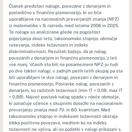
Članek predstavi naloge, povezane z denarjem in
posledično s finančno pismenostjo, ki so bile
uporabljene na nacionalnih preverjanjih znanja (NPZ)
iz matematike v 9. razredu med letoma 2006 in 2025.
Te naloge so analizirane glede na pogostost
pojavljanja skozi leta, taksonomsko stopnjo, območje
reševanja, indeks težavnosti in indeks
diskriminativnosti. Rezultati kažejo, da je nalog,
povezanih z denarjem in finančno pismenostjo, z leti
vse manj. Včasih sta bili na posameznem NPZ-ju tudi
po dve takšni nalogi, v zadnjih petih letih skupaj pa sta
bili uporabljeni le dve nalogi, povezani z denarjem in
finančno pismenostjo. Postavke nalog, povezanih z
denarjem, so različnih težavnosti (min IT = 0,08, max IT
= 0,88). Največ postavk nalog spada v rdeče območje,
ki označuje učence s skupnimi dosežki na nacionalnem
preverjanju znanja med 70. in 80. kvantilom. Med
taksonomsko stopnjo in indeksom težavnosti obstaja
šibka pozitivna povezava, medtem ko na indeks
težavnosti ne vpliva, ali so podatki v nalogi prikazani s