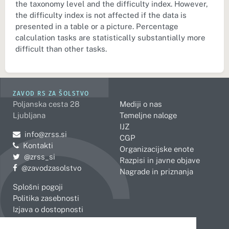
the taxonomy level and the difficulty index. However,
the difficulty index is not affected if the data is
presented in a table or a picture. Percentage
calculation tasks are statistically substantially more
difficult than other tasks.
ZAVOD RS ZA ŠOLSTVO
Poljanska cesta 28
Mediji o nas
Ljubljana
Temeljne naloge
IJZ
Pošljite e-mail na
info@zrss.si
CGP
Kontakti
Organizacijske enote
Pojdite na Twitter:
@zrss_si
Razpisi in javne objave
Pojdite na Facebook:
@zavodzasolstvo
Nagrade in priznanja
Splošni pogoji
Politika zasebnosti
Izjava o dostopnosti