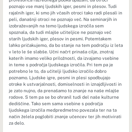
poznajo vse manj ljudskih iger, pesmi in plesov. Tudi
rajalnih iger, ki smo jih včasih otroci tako radi plesali in
peli, današnji otroci ne poznajo več. Na seminarjih in
izobraževanjih na temo ljudskega izročila sem
spoznala, da tudi mlajše učiteljice ne poznajo več
starih ljudskih iger, plesov in pesmi. Potemtakem
lahko pričakujemo, da bo stanje na tem področju iz leta
v leto le še slabše. Učni načrt prinaša cilje, znotraj
katerih imamo veliko priložnosti, da izvajamo vsebine
in teme s področja ljudskega izročila. Pri tem pa je
potrebno le to, da učitelji ljudsko izročilo dobro
poznamo. Ljudske igre, pesmi in plesi spodbujajo
otroke k ustvarjalnosti, domiselnosti in iznajdljivosti in
je zato nujno, da prenašamo to znanje na naše mlajše
rodove. S tem pa se bo ohranil tudi del naše kulturne
dediščine. Tako sem sama vsebine s področja
ljudskega izročila medpredmetno povezala ter na ta
način želela poglobiti znanje učencev ter jih motivirati
za delo.