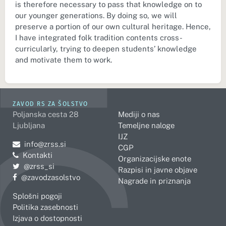
is therefore necessary to pass that knowledge on to
our younger generations. By doing so, we will
preserve a portion of our own cultural heritage. Hence,
I have integrated folk tradition contents cross-
curricularly, trying to deepen students’ knowledge
and motivate them to work.
ZAVOD RS ZA ŠOLSTVO
Poljanska cesta 28
Mediji o nas
Ljubljana
Temeljne naloge
IJZ
Pošljite e-mail na
info@zrss.si
CGP
Kontakti
Organizacijske enote
Pojdite na Twitter:
@zrss_si
Razpisi in javne objave
Pojdite na Facebook:
@zavodzasolstvo
Nagrade in priznanja
Splošni pogoji
Politika zasebnosti
Izjava o dostopnosti