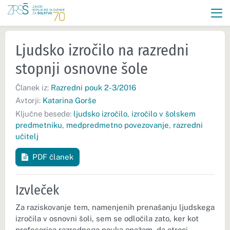
Ljudsko izročilo na razredni
stopnji osnovne šole
Članek iz:
Razredni pouk 2-3/2016
Avtorji:
Katarina Gorše
Ključne besede:
ljudsko izročilo
,
izročilo v šolskem
predmetniku
,
medpredmetno povezovanje
,
razredni
učitelj
PDF članek
Izvleček
Za raziskovanje tem, namenjenih prenašanju ljudskega
izročila v osnovni šoli, sem se odločila zato, ker kot
profesorica razrednega pouka opažam, da otroci