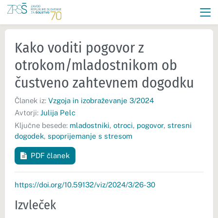
Kako voditi pogovor z
otrokom/mladostnikom ob
čustveno zahtevnem dogodku
Članek iz:
Vzgoja in izobraževanje 3/2024
Avtorji:
Julija Pelc
Ključne besede:
mladostniki
,
otroci
,
pogovor
,
stresni
dogodek
,
spoprijemanje s stresom
PDF članek
https://doi.org/10.59132/viz/2024/3/26-30
Izvleček