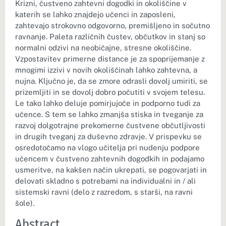
Krizni, čustveno zahtevni dogodki in okoliščine v
katerih se lahko znajdejo učenci in zaposleni,
zahtevajo strokovno odgovorno, premišljeno in sočutno
ravnanje. Paleta različnih čustev, občutkov in stanj so
normalni odzivi na neobičajne, stresne okoliščine.
Vzpostavitev primerne distance je za spoprijemanje z
mnogimi izzivi v novih okoliščinah lahko zahtevna, a
nujna. Ključno je, da se zmore odrasli dovolj umiriti, se
prizemljiti in se dovolj dobro počutiti v svojem telesu.
Le tako lahko deluje pomirjujoče in podporno tudi za
učence. S tem se lahko zmanjša stiska in tveganje za
razvoj dolgotrajne prekomerne čustvene občutljivosti
in drugih tveganj za duševno zdravje. V prispevku se
osredotočamo na vlogo učitelja pri nudenju podpore
učencem v čustveno zahtevnih dogodkih in podajamo
usmeritve, na kakšen način ukrepati, se pogovarjati in
delovati skladno s potrebami na individualni in / ali
sistemski ravni (delo z razredom, s starši, na ravni
šole).
Abstract