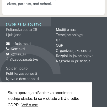
class, parents, and school.
ZAVOD RS ZA ŠOLSTVO
Poljanska cesta 28
Mediji o nas
Ljubljana
Temeljne naloge
IJZ
Pošljite e-mail na
info@zrss.si
CGP
Kontakti
Organizacijske enote
Pojdite na Twitter:
@zrss_si
Razpisi in javne objave
Pojdite na Facebook:
@zavodzasolstvo
Nagrade in priznanja
Splošni pogoji
Politika zasebnosti
Izjava o dostopnosti
OBMOČNE ENOTE
Stran uporablja piškotke za anonimno
Celje
Novo mesto
slednje obisku, ki so v skladu z EU uredbo
Koper
Slovenj Gradec
Kranj
GDPR.
Več o tem