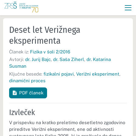
Deset let Verižnega
eksperimenta
Članek iz:
Fizika v šoli 2/2016
Avtorji:
dr. Jurij Bajc
,
dr. Saša Ziherl
,
dr. Katarina
Susman
Ključne besede:
fizikalni pojavi
,
Verižni eksperiment
,
dinamični proces
PDF članek
Izvleček
V prispevku na kratko preletimo desetletno zgodovino
prireditve Verižni eksperiment, ene od aktivnosti
svetovnega leta fizike 2005, ki je preživela do danes.