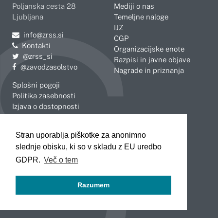
Poljanska cesta 28
Mediji o nas
Ljubljana
Temeljne naloge
IJZ
Pošljite e-mail na
info@zrss.si
CGP
Kontakti
Organizacijske enote
Pojdite na Twitter:
@zrss_si
Razpisi in javne objave
Pojdite na Facebook:
@zavodzasolstvo
Nagrade in priznanja
Splošni pogoji
Politika zasebnosti
Izjava o dostopnosti
OBMOČNE ENOTE
Stran uporablja piškotke za anonimno
Celje
Novo mesto
slednje obisku, ki so v skladu z EU uredbo
Koper
Slovenj Gradec
Kranj
GDPR.
Več o tem
Ljubljana
Maribor
Razumem
Murska Sobota
Nova Gorica