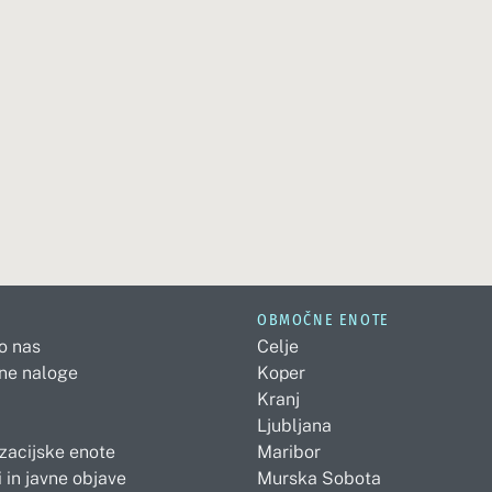
OBMOČNE ENOTE
 o nas
Celje
ne naloge
Koper
Kranj
Ljubljana
zacijske enote
Maribor
 in javne objave
Murska Sobota