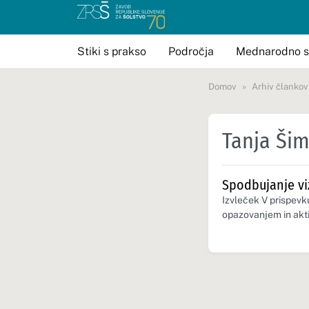
Stiki s prakso
Področja
Mednarodno s
Domov
Arhiv člankov
Tanja Ši
Spodbujanje vi
Izvleček V prispevku
opazovanjem in akt