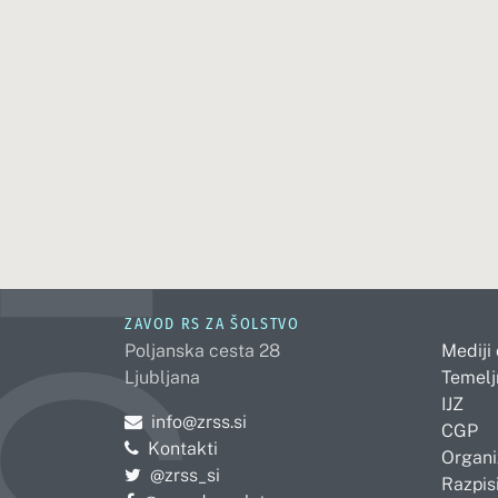
ZAVOD RS ZA ŠOLSTVO
Poljanska cesta 28
Mediji
Ljubljana
Temelj
IJZ
Pošljite e-mail na
info@zrss.si
CGP
Kontakti
Organi
Pojdite na Twitter:
@zrss_si
Razpisi