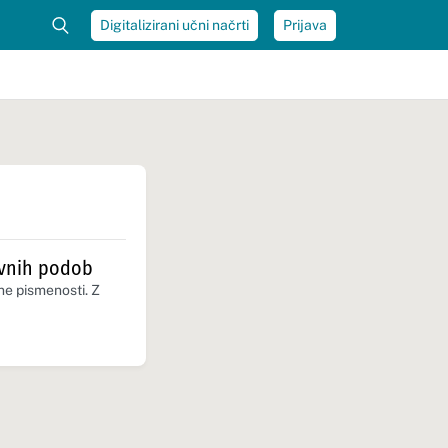
Digitalizirani učni načrti
Prijava
ovnih podob
ne pismenosti. Z