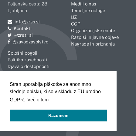
Poljanska cesta 28
Mediji o nas
Ljubljana
Temeljne naloge
IJZ
Pošljite e-mail na
info@zrss.si
CGP
Kontakti
Organizacijske enote
Pojdite na Twitter:
@zrss_si
Razpisi in javne objave
Pojdite na Facebook:
@zavodzasolstvo
Nagrade in priznanja
Splošni pogoji
Politika zasebnosti
Izjava o dostopnosti
OBMOČNE ENOTE
Stran uporablja piškotke za anonimno
Celje
Novo mesto
slednje obisku, ki so v skladu z EU uredbo
Koper
Slovenj Gradec
Kranj
GDPR.
Več o tem
Ljubljana
Maribor
Razumem
Murska Sobota
Nova Gorica