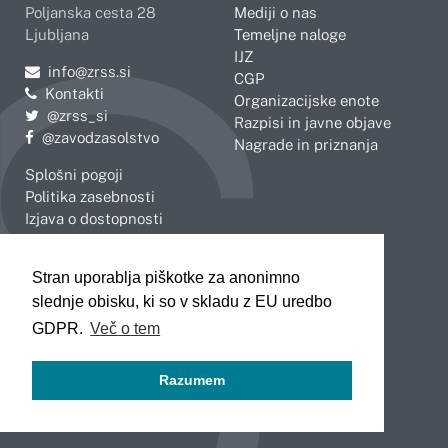
Poljanska cesta 28
Mediji o nas
Ljubljana
Temeljne naloge
IJZ
Pošljite e-mail na
info@zrss.si
CGP
Kontakti
Organizacijske enote
Pojdite na Twitter:
@zrss_si
Razpisi in javne objave
Pojdite na Facebook:
@zavodzasolstvo
Nagrade in priznanja
Splošni pogoji
Politika zasebnosti
Izjava o dostopnosti
OBMOČNE ENOTE
Stran uporablja piškotke za anonimno
Celje
Novo mesto
slednje obisku, ki so v skladu z EU uredbo
Koper
Slovenj Gradec
Kranj
GDPR.
Več o tem
Ljubljana
Maribor
Razumem
Murska Sobota
Nova Gorica