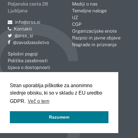
Poljanska cesta 28
Mediji o nas
Ljubljana
Temeljne naloge
IJZ
Pošljite e-mail na
info@zrss.si
CGP
Kontakti
Organizacijske enote
Pojdite na Twitter:
@zrss_si
Razpisi in javne objave
Pojdite na Facebook:
@zavodzasolstvo
Nagrade in priznanja
Splošni pogoji
Politika zasebnosti
Izjava o dostopnosti
OBMOČNE ENOTE
Stran uporablja piškotke za anonimno
Celje
Novo mesto
slednje obisku, ki so v skladu z EU uredbo
Koper
Slovenj Gradec
Kranj
GDPR.
Več o tem
Ljubljana
Maribor
Razumem
Murska Sobota
Nova Gorica