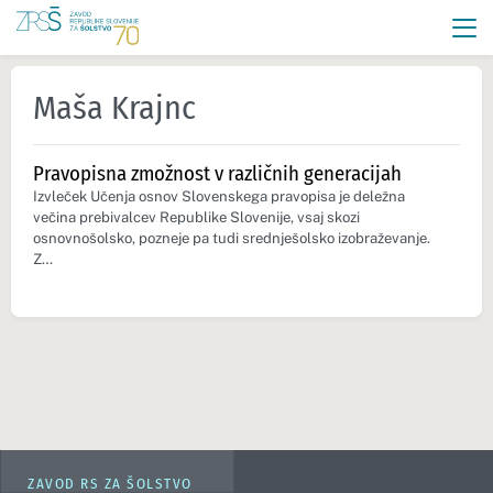
Maša Krajnc
Pravopisna zmožnost v različnih generacijah
Izvleček Učenja osnov Slovenskega pravopisa je deležna
večina prebivalcev Republike Slovenije, vsaj skozi
osnovnošolsko, pozneje pa tudi srednješolsko izobraževanje.
Z…
ZAVOD RS ZA ŠOLSTVO