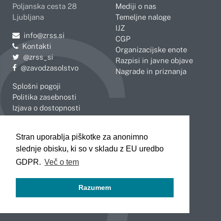
Poljanska cesta 28
Mediji o nas
Ljubljana
Temeljne naloge
IJZ
Pošljite e-mail na
info@zrss.si
CGP
Kontakti
Organizacijske enote
Pojdite na Twitter:
@zrss_si
Razpisi in javne objave
Pojdite na Facebook:
@zavodzasolstvo
Nagrade in priznanja
Splošni pogoji
Politika zasebnosti
Izjava o dostopnosti
OBMOČNE ENOTE
Stran uporablja piškotke za anonimno
Celje
Novo mesto
slednje obisku, ki so v skladu z EU uredbo
Koper
Slovenj Gradec
Kranj
GDPR.
Več o tem
Ljubljana
Maribor
Razumem
Murska Sobota
Nova Gorica