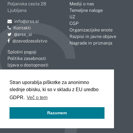
Poljanska cesta 28
Mediji o nas
Ljubljana
Temeljne naloge
IJZ
Pošljite e-mail na
info@zrss.si
CGP
Kontakti
Organizacijske enote
Pojdite na Twitter:
@zrss_si
Razpisi in javne objave
Pojdite na Facebook:
@zavodzasolstvo
Nagrade in priznanja
Splošni pogoji
Politika zasebnosti
Izjava o dostopnosti
OBMOČNE ENOTE
Stran uporablja piškotke za anonimno
Celje
Novo mesto
slednje obisku, ki so v skladu z EU uredbo
Koper
Slovenj Gradec
Kranj
GDPR.
Več o tem
Ljubljana
Maribor
Razumem
Murska Sobota
Nova Gorica