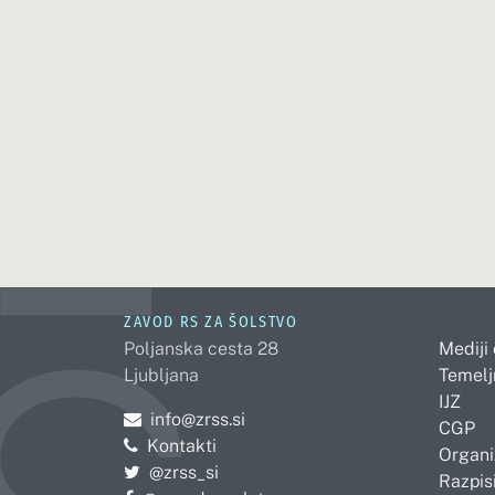
ZAVOD RS ZA ŠOLSTVO
Poljanska cesta 28
Mediji
Ljubljana
Temelj
IJZ
Pošljite e-mail na
info@zrss.si
CGP
Kontakti
Organi
Pojdite na Twitter:
@zrss_si
Razpisi