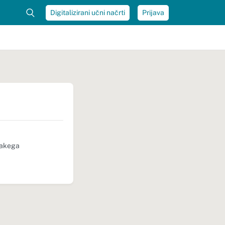
Digitalizirani učni načrti
Prijava
sakega