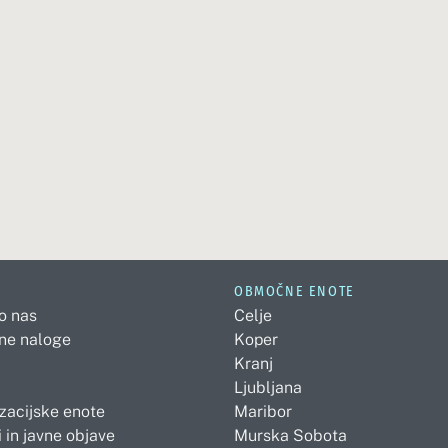
OBMOČNE ENOTE
 o nas
Celje
ne naloge
Koper
Kranj
Ljubljana
zacijske enote
Maribor
 in javne objave
Murska Sobota