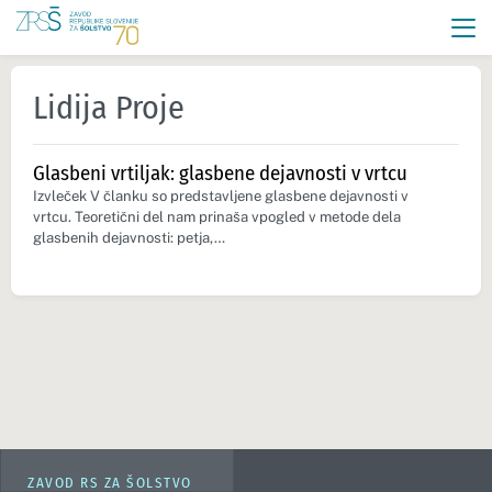
Lidija Proje
Glasbeni vrtiljak: glasbene dejavnosti v vrtcu
Izvleček V članku so predstavljene glasbene dejavnosti v
vrtcu. Teoretični del nam prinaša vpogled v metode dela
glasbenih dejavnosti: petja,…
ZAVOD RS ZA ŠOLSTVO