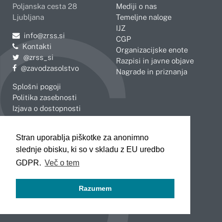
Poljanska cesta 28
Mediji o nas
Ljubljana
Temeljne naloge
IJZ
Pošljite e-mail na
info@zrss.si
CGP
Kontakti
Organizacijske enote
Pojdite na Twitter:
@zrss_si
Razpisi in javne objave
Pojdite na Facebook:
@zavodzasolstvo
Nagrade in priznanja
Splošni pogoji
Politika zasebnosti
Izjava o dostopnosti
OBMOČNE ENOTE
Stran uporablja piškotke za anonimno
Celje
Novo mesto
slednje obisku, ki so v skladu z EU uredbo
Koper
Slovenj Gradec
Kranj
GDPR.
Več o tem
Ljubljana
Maribor
Razumem
Murska Sobota
Nova Gorica