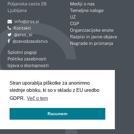
Poljanska cesta 28
Mediji o nas
Ljubljana
Temeljne naloge
IJZ
Pošljite e-mail na
info@zrss.si
CGP
Kontakti
Organizacijske enote
Pojdite na Twitter:
@zrss_si
Razpisi in javne objave
Pojdite na Facebook:
@zavodzasolstvo
Nagrade in priznanja
Splošni pogoji
Politika zasebnosti
Izjava o dostopnosti
OBMOČNE ENOTE
Stran uporablja piškotke za anonimno
Celje
Novo mesto
slednje obisku, ki so v skladu z EU uredbo
Koper
Slovenj Gradec
Kranj
GDPR.
Več o tem
Ljubljana
Maribor
Razumem
Murska Sobota
Nova Gorica