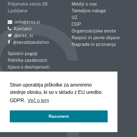
Poljanska cesta 28
Mediji o nas
Ljubljana
Temeljne naloge
IJZ
Pošljite e-mail na
info@zrss.si
CGP
Kontakti
Organizacijske enote
Pojdite na Twitter:
@zrss_si
Razpisi in javne objave
Pojdite na Facebook:
@zavodzasolstvo
Nagrade in priznanja
Splošni pogoji
Politika zasebnosti
Izjava o dostopnosti
OBMOČNE ENOTE
Stran uporablja piškotke za anonimno
Celje
Novo mesto
slednje obisku, ki so v skladu z EU uredbo
Koper
Slovenj Gradec
Kranj
GDPR.
Več o tem
Ljubljana
Maribor
Razumem
Murska Sobota
Nova Gorica