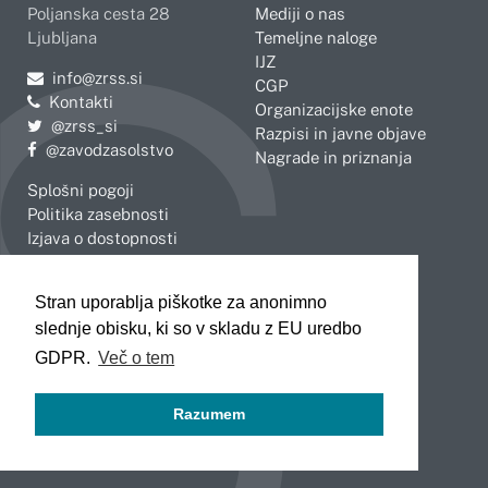
Poljanska cesta 28
Mediji o nas
Ljubljana
Temeljne naloge
IJZ
Pošljite e-mail na
info@zrss.si
CGP
Kontakti
Organizacijske enote
Pojdite na Twitter:
@zrss_si
Razpisi in javne objave
Pojdite na Facebook:
@zavodzasolstvo
Nagrade in priznanja
Splošni pogoji
Politika zasebnosti
Izjava o dostopnosti
OBMOČNE ENOTE
Stran uporablja piškotke za anonimno
Celje
Novo mesto
slednje obisku, ki so v skladu z EU uredbo
Koper
Slovenj Gradec
Kranj
GDPR.
Več o tem
Ljubljana
Maribor
Razumem
Murska Sobota
Nova Gorica