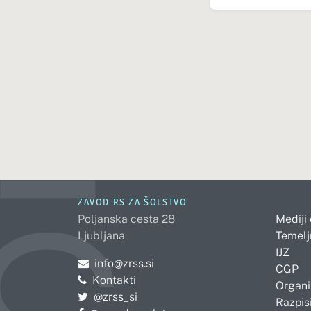
ZAVOD RS ZA ŠOLSTVO
Poljanska cesta 28
Mediji
Ljubljana
Temelj
IJZ
Pošljite e-mail na
info@zrss.si
CGP
Kontakti
Organi
Pojdite na Twitter:
@zrss_si
Razpisi