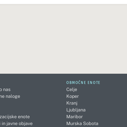
OBMOČNE ENOTE
 o nas
Celje
ne naloge
Koper
Kranj
Ljubljana
zacijske enote
Maribor
 in javne objave
Murska Sobota