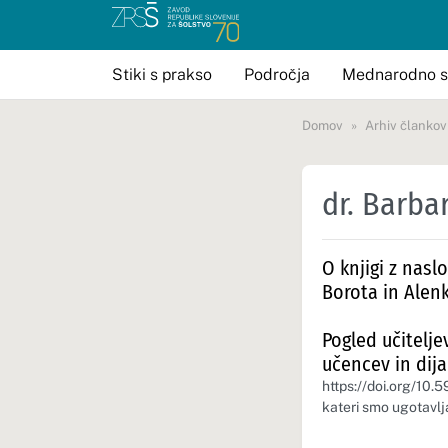
Stiki s prakso
Področja
Mednarodno s
Domov
Arhiv člankov
dr. Barba
O knjigi z nas
Borota in Alen
Pogled učitelj
učencev in dij
https://doi.org/10.
kateri smo ugotavlj