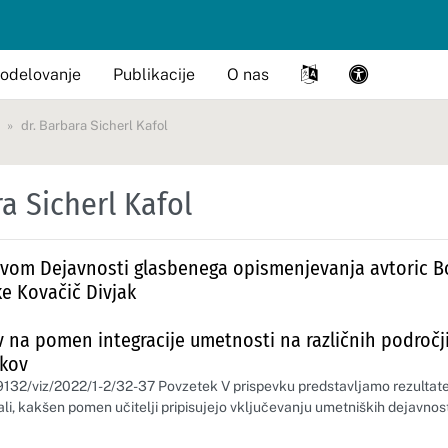
odelovanje
Publikacije
O nas
dr. Barbara Sicherl Kafol
ra Sicherl Kafol
lovom Dejavnosti glasbenega opismenjevanja avtoric 
ke Kovačič Divjak
ev na pomen integracije umetnosti na različnih področj
akov
59132/viz/2022/1-2/32-37 Povzetek V prispevku predstavljamo rezultate
ali, kakšen pomen učitelji pripisujejo vključevanju umetniških dejavnos