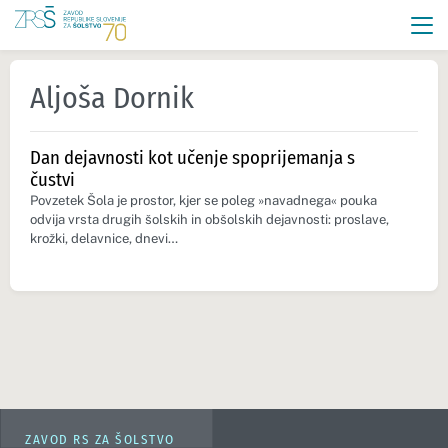
Aljoša Dornik
Dan dejavnosti kot učenje spoprijemanja s
čustvi
Povzetek Šola je prostor, kjer se poleg »navadnega« pouka
odvija vrsta drugih šolskih in obšolskih dejavnosti: proslave,
krožki, delavnice, dnevi…
ZAVOD RS ZA ŠOLSTVO