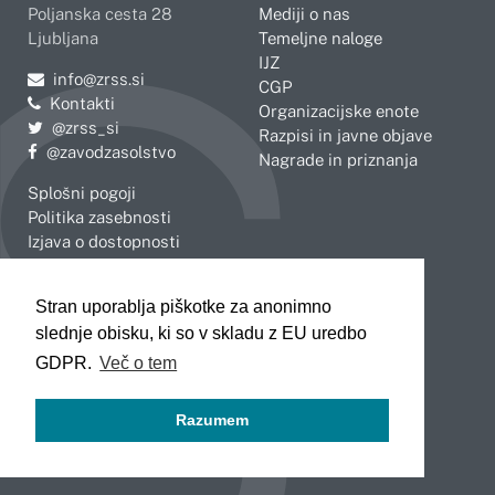
Poljanska cesta 28
Mediji o nas
Ljubljana
Temeljne naloge
IJZ
Pošljite e-mail na
info@zrss.si
CGP
Kontakti
Organizacijske enote
Pojdite na Twitter:
@zrss_si
Razpisi in javne objave
Pojdite na Facebook:
@zavodzasolstvo
Nagrade in priznanja
Splošni pogoji
Politika zasebnosti
Izjava o dostopnosti
OBMOČNE ENOTE
Stran uporablja piškotke za anonimno
Celje
Novo mesto
slednje obisku, ki so v skladu z EU uredbo
Koper
Slovenj Gradec
Kranj
GDPR.
Več o tem
Ljubljana
Maribor
Razumem
Murska Sobota
Nova Gorica