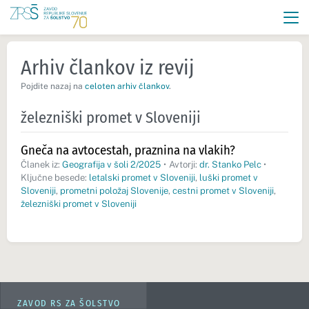
Arhiv člankov iz revij
Pojdite nazaj na
celoten arhiv člankov
.
železniški promet v Sloveniji
Gneča na avtocestah, praznina na vlakih?
Članek iz:
Geografija v šoli 2/2025
•
Avtorji:
dr. Stanko Pelc
•
Ključne besede:
letalski promet v Sloveniji
,
luški promet v
Sloveniji
,
prometni položaj Slovenije
,
cestni promet v Sloveniji
,
železniški promet v Sloveniji
ZAVOD RS ZA ŠOLSTVO