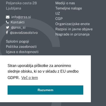
Poljanska cesta 28
Mediji o nas
Ljubljana
Temeljne naloge
IJZ
Pošljite e-mail na
info@zrss.si
CGP
Kontakti
Organizacijske enote
Pojdite na Twitter:
@zrss_si
Razpisi in javne objave
Pojdite na Facebook:
@zavodzasolstvo
Nagrade in priznanja
Splošni pogoji
Politika zasebnosti
Izjava o dostopnosti
OBMOČNE ENOTE
Stran uporablja piškotke za anonimno
Celje
Novo mesto
slednje obisku, ki so v skladu z EU uredbo
Koper
Slovenj Gradec
Kranj
GDPR.
Več o tem
Ljubljana
Maribor
Razumem
Murska Sobota
Nova Gorica