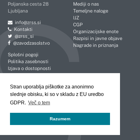
Poljanska cesta 28
Mediji o nas
Ljubljana
Temeljne naloge
IJZ
Pošljite e-mail na
info@zrss.si
CGP
Kontakti
Organizacijske enote
Pojdite na Twitter:
@zrss_si
Razpisi in javne objave
Pojdite na Facebook:
@zavodzasolstvo
Nagrade in priznanja
Splošni pogoji
Politika zasebnosti
Izjava o dostopnosti
OBMOČNE ENOTE
Stran uporablja piškotke za anonimno
Celje
Novo mesto
slednje obisku, ki so v skladu z EU uredbo
Koper
Slovenj Gradec
Kranj
GDPR.
Več o tem
Ljubljana
Maribor
Razumem
Murska Sobota
Nova Gorica