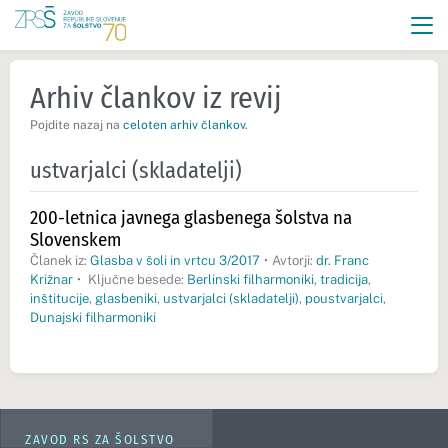
Arhiv člankov iz revij
Pojdite nazaj na
celoten arhiv člankov
.
ustvarjalci (skladatelji)
200-letnica javnega glasbenega šolstva na
Slovenskem
Članek iz:
Glasba v šoli in vrtcu 3/2017
•
Avtorji:
dr. Franc
Križnar
•
Ključne besede:
Berlinski filharmoniki
,
tradicija
,
inštitucije
,
glasbeniki
,
ustvarjalci (skladatelji)
,
poustvarjalci
,
Dunajski filharmoniki
ZAVOD RS ZA ŠOLSTVO