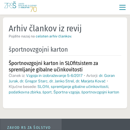
Arhiv člankov iz revij
Pojdite nazaj na
celoten arhiv člankov
.
športnovzgojni karton
Športnovzgojni karton in SLOfitsistem za
spremljanje gibalne učinkovitosti
Članek iz:
Vzgoja in izobraževanje 5-6/2017
•
Avtorji:
dr. Goran
Jurak
,
dr. Gregor Starc
,
dr. Janko Strel
,
dr. Marjeta Kovač
•
Ključne besede:
SLOfit
,
spremljanje gibalne učinkovitosti
,
podatkovna zbirka
,
šport
,
Športna vzgoja
,
športnovzgojni karton
ZAVOD RS ZA ŠOLSTVO