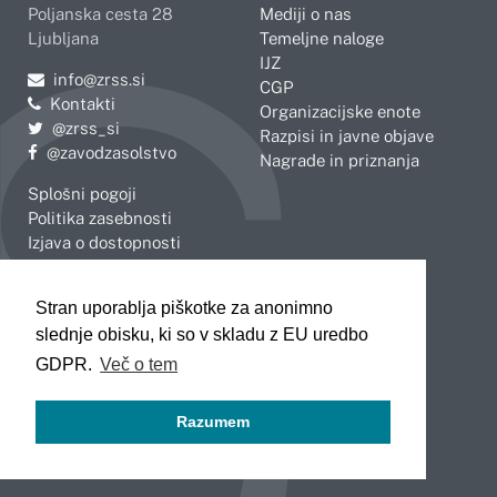
Poljanska cesta 28
Mediji o nas
Ljubljana
Temeljne naloge
IJZ
Pošljite e-mail na
info@zrss.si
CGP
Kontakti
Organizacijske enote
Pojdite na Twitter:
@zrss_si
Razpisi in javne objave
Pojdite na Facebook:
@zavodzasolstvo
Nagrade in priznanja
Splošni pogoji
Politika zasebnosti
Izjava o dostopnosti
OBMOČNE ENOTE
Stran uporablja piškotke za anonimno
Celje
Novo mesto
slednje obisku, ki so v skladu z EU uredbo
Koper
Slovenj Gradec
Kranj
GDPR.
Več o tem
Ljubljana
Maribor
Razumem
Murska Sobota
Nova Gorica