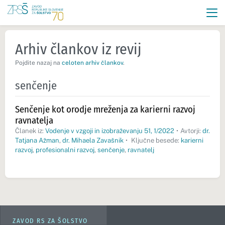
Arhiv člankov iz revij
Pojdite nazaj na
celoten arhiv člankov
.
senčenje
Senčenje kot orodje mreženja za karierni razvoj
ravnatelja
Članek iz:
Vodenje v vzgoji in izobraževanju 51, 1/2022
•
Avtorji:
dr.
Tatjana Ažman
,
dr. Mihaela Zavašnik
•
Ključne besede:
karierni
razvoj
,
profesionalni razvoj
,
senčenje
,
ravnatelj
ZAVOD RS ZA ŠOLSTVO