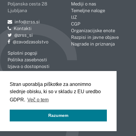
Poljanska cesta 28
Mediji o nas
Ljubljana
Temeljne naloge
IJZ
Pošljite e-mail na
info@zrss.si
CGP
Kontakti
Organizacijske enote
Pojdite na Twitter:
@zrss_si
Razpisi in javne objave
Pojdite na Facebook:
@zavodzasolstvo
Nagrade in priznanja
Splošni pogoji
Politika zasebnosti
Izjava o dostopnosti
OBMOČNE ENOTE
Stran uporablja piškotke za anonimno
Celje
Novo mesto
slednje obisku, ki so v skladu z EU uredbo
Koper
Slovenj Gradec
Kranj
GDPR.
Več o tem
Ljubljana
Maribor
Razumem
Murska Sobota
Nova Gorica