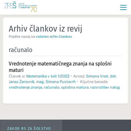
Arhiv člankov iz revij
Pojdite nazaj na
celoten arhiv člankov
.
računalo
Vrednotenje matematičnega znanja na splošni
maturi
Članek iz:
Matematika v šoli 1/2022
•
Avtorji:
Simona Vreš
,
ddr.
Janez Žerovnik
,
mag. Simona Pustavrh
•
Ključne besede:
vrednotenje znanja
,
računalo
,
splošna matura
,
razvrstitev nalog
ZAVOD RS ZA ŠOLSTVO