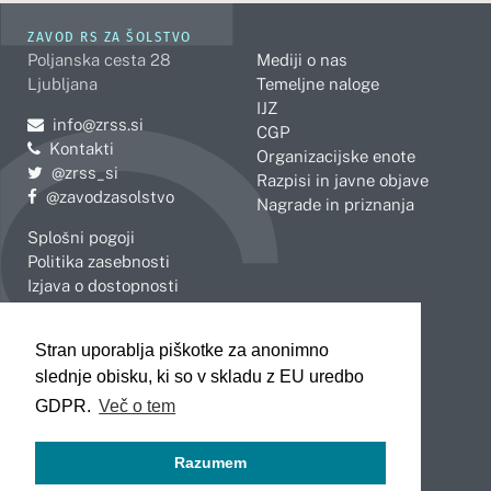
ZAVOD RS ZA ŠOLSTVO
Poljanska cesta 28
Mediji o nas
Ljubljana
Temeljne naloge
IJZ
Pošljite e-mail na
info@zrss.si
CGP
Kontakti
Organizacijske enote
Pojdite na Twitter:
@zrss_si
Razpisi in javne objave
Pojdite na Facebook:
@zavodzasolstvo
Nagrade in priznanja
Splošni pogoji
Politika zasebnosti
Izjava o dostopnosti
OBMOČNE ENOTE
Stran uporablja piškotke za anonimno
Celje
Novo mesto
slednje obisku, ki so v skladu z EU uredbo
Koper
Slovenj Gradec
Kranj
GDPR.
Več o tem
Ljubljana
Maribor
Razumem
Murska Sobota