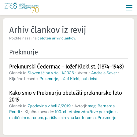
Arhiv člankov iz revij
Pojdite nazaj na
celoten arhiv člankov
.
Prekmurje
Prekmurski Čedermac – Jožef Klekl st. (1874–1948)
Članek iz:
Slovenščina v šoli 1/2026
•
Avtorji:
Andreja Sever
•
Ključne besede:
Prekmurje
,
Jožef Klekl
,
publicist
Kako smo v Prekmurju obeležili prekmursko leto
2019
Članek iz:
Zgodovina v šoli 2/2019
•
Avtorji:
mag. Bernarda
Roudi
•
Ključne besede:
100. obletnica združitve pokrajine z
matičnim narodom
,
pariška mirovna konferenca
,
Prekmurje