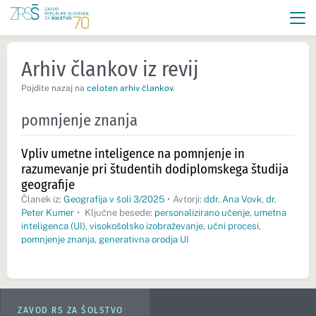
Arhiv člankov iz revij
Pojdite nazaj na
celoten arhiv člankov
.
pomnjenje znanja
Vpliv umetne inteligence na pomnjenje in
razumevanje pri študentih dodiplomskega študija
geografije
Članek iz:
Geografija v šoli 3/2025
•
Avtorji:
ddr. Ana Vovk
,
dr.
Peter Kumer
•
Ključne besede:
personalizirano učenje
,
umetna
inteligenca (UI)
,
visokošolsko izobraževanje
,
učni procesi
,
pomnjenje znanja
,
generativna orodja UI
ZAVOD RS ZA ŠOLSTVO