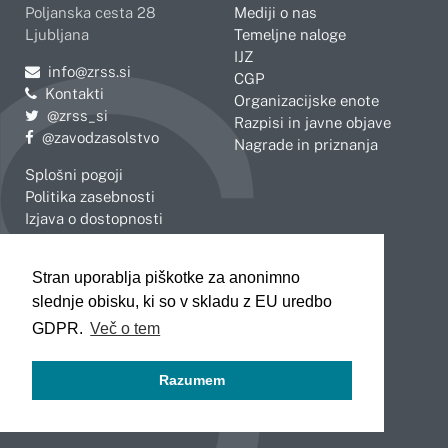
Poljanska cesta 28
Mediji o nas
Ljubljana
Temeljne naloge
IJZ
Pošljite e-mail na
info@zrss.si
CGP
Kontakti
Organizacijske enote
Pojdite na Twitter:
@zrss_si
Razpisi in javne objave
Pojdite na Facebook:
@zavodzasolstvo
Nagrade in priznanja
Splošni pogoji
Politika zasebnosti
Izjava o dostopnosti
OBMOČNE ENOTE
Stran uporablja piškotke za anonimno
Celje
Novo mesto
slednje obisku, ki so v skladu z EU uredbo
Koper
Slovenj Gradec
Kranj
GDPR.
Več o tem
Ljubljana
Maribor
Razumem
Murska Sobota
Nova Gorica