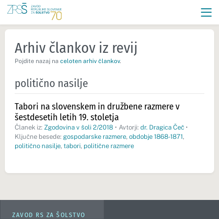
Arhiv člankov iz revij
Pojdite nazaj na
celoten arhiv člankov
.
politično nasilje
Tabori na slovenskem in družbene razmere v
šestdesetih letih 19. stoletja
Članek iz:
Zgodovina v šoli 2/2018
•
Avtorji:
dr. Dragica Čeč
•
Ključne besede:
gospodarske razmere
,
obdobje 1868-1871
,
politično nasilje
,
tabori
,
politične razmere
ZAVOD RS ZA ŠOLSTVO