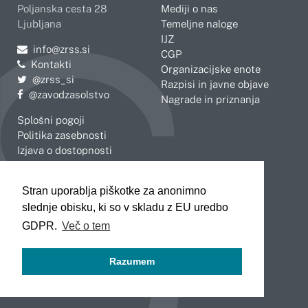
Poljanska cesta 28
Mediji o nas
Ljubljana
Temeljne naloge
IJZ
Pošljite e-mail na
info@zrss.si
CGP
Kontakti
Organizacijske enote
Pojdite na Twitter:
@zrss_si
Razpisi in javne objave
Pojdite na Facebook:
@zavodzasolstvo
Nagrade in priznanja
Splošni pogoji
Politika zasebnosti
Izjava o dostopnosti
OBMOČNE ENOTE
Stran uporablja piškotke za anonimno
Celje
Novo mesto
slednje obisku, ki so v skladu z EU uredbo
Koper
Slovenj Gradec
Kranj
GDPR.
Več o tem
Ljubljana
Maribor
Razumem
Murska Sobota
Nova Gorica