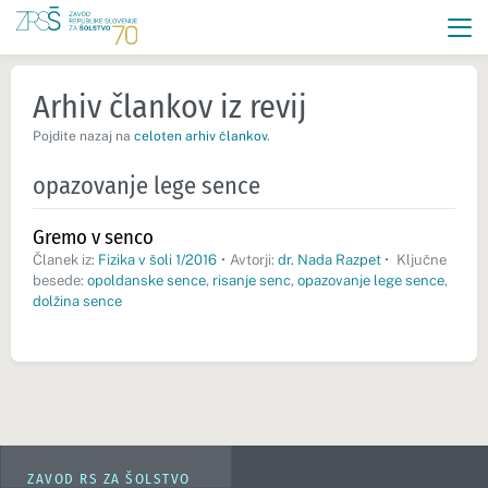
Arhiv člankov iz revij
Pojdite nazaj na
celoten arhiv člankov
.
opazovanje lege sence
Gremo v senco
Članek iz:
Fizika v šoli 1/2016
•
Avtorji:
dr. Nada Razpet
•
Ključne
besede:
opoldanske sence
,
risanje senc
,
opazovanje lege sence
,
dolžina sence
ZAVOD RS ZA ŠOLSTVO