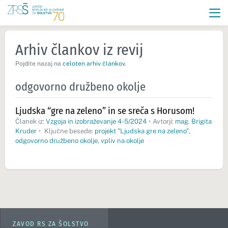
Arhiv člankov iz revij
Pojdite nazaj na
celoten arhiv člankov
.
odgovorno družbeno okolje
Ljudska “gre na zeleno” in se sreča s Horusom!
Članek iz:
Vzgoja in izobraževanje 4-5/2024
•
Avtorji:
mag. Brigita
Kruder
•
Ključne besede:
projekt "Ljudska gre na zeleno"
,
odgovorno družbeno okolje
,
vpliv na okolje
ZAVOD RS ZA ŠOLSTVO