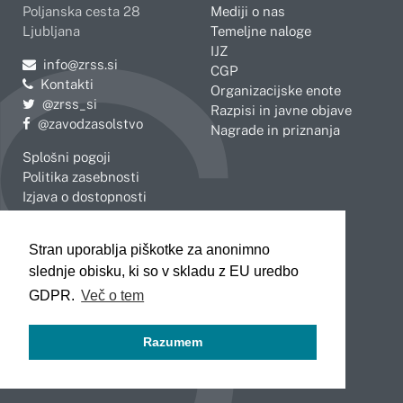
Poljanska cesta 28
Mediji o nas
Ljubljana
Temeljne naloge
IJZ
Pošljite e-mail na
info@zrss.si
CGP
Kontakti
Organizacijske enote
Pojdite na Twitter:
@zrss_si
Razpisi in javne objave
Pojdite na Facebook:
@zavodzasolstvo
Nagrade in priznanja
Splošni pogoji
Politika zasebnosti
Izjava o dostopnosti
OBMOČNE ENOTE
Stran uporablja piškotke za anonimno
Celje
Novo mesto
slednje obisku, ki so v skladu z EU uredbo
Koper
Slovenj Gradec
Kranj
GDPR.
Več o tem
Ljubljana
Maribor
Razumem
Murska Sobota
Nova Gorica