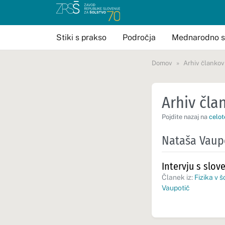
Stiki s prakso
Področja
Mednarodno s
Domov
Arhiv člankov
Arhiv član
Pojdite nazaj na
celot
Nataša Vaup
Intervju s slo
Članek iz:
Fizika v š
Vaupotič