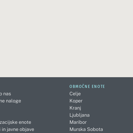
OBMOČNE ENOTE
 o nas
Celje
ne naloge
Koper
Kranj
Ljubljana
zacijske enote
Maribor
 in javne objave
Murska Sobota