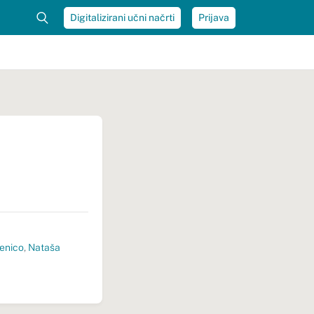
Digitalizirani učni načrti
Prijava
venico
,
Nataša