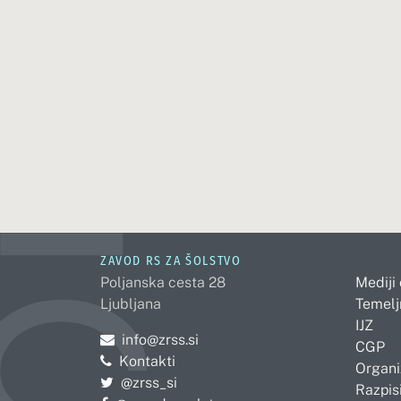
ZAVOD RS ZA ŠOLSTVO
Poljanska cesta 28
Mediji
Ljubljana
Temelj
IJZ
Pošljite e-mail na
info@zrss.si
CGP
Kontakti
Organi
Pojdite na Twitter:
@zrss_si
Razpisi