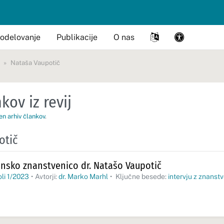
odelovanje
Publikacije
O nas
Nataša Vaupotič
kov iz revij
en arhiv člankov
.
otič
vensko znanstvenico dr. Natašo Vaupotič
oli 1/2023
•
Avtorji:
dr. Marko Marhl
•
Ključne besede:
intervju z znanst