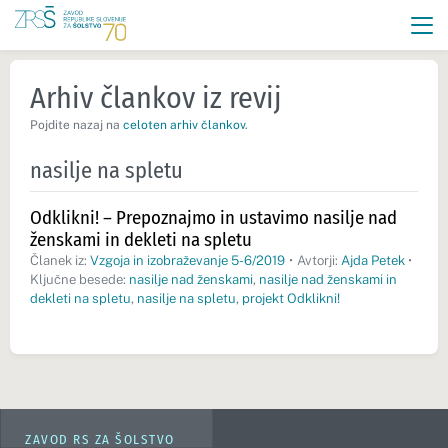
Arhiv člankov iz revij
Pojdite nazaj na
celoten arhiv člankov
.
nasilje na spletu
Odklikni! – Prepoznajmo in ustavimo nasilje nad
ženskami in dekleti na spletu
Članek iz:
Vzgoja in izobraževanje 5-6/2019
•
Avtorji:
Ajda Petek
•
Ključne besede:
nasilje nad ženskami
,
nasilje nad ženskami in
dekleti na spletu
,
nasilje na spletu
,
projekt Odklikni!
ZAVOD RS ZA ŠOLSTVO