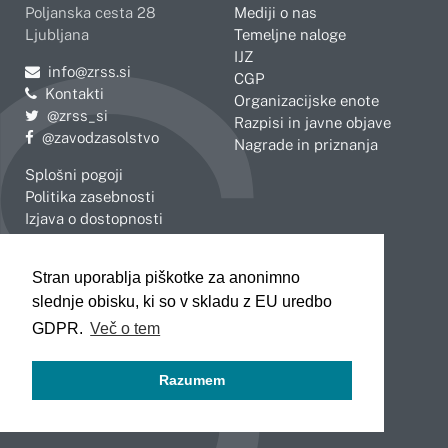
Poljanska cesta 28
Mediji o nas
Ljubljana
Temeljne naloge
IJZ
Pošljite e-mail na
info@zrss.si
CGP
Kontakti
Organizacijske enote
Pojdite na Twitter:
@zrss_si
Razpisi in javne objave
Pojdite na Facebook:
@zavodzasolstvo
Nagrade in priznanja
Splošni pogoji
Politika zasebnosti
Izjava o dostopnosti
OBMOČNE ENOTE
Stran uporablja piškotke za anonimno
Celje
Novo mesto
slednje obisku, ki so v skladu z EU uredbo
Koper
Slovenj Gradec
Kranj
GDPR.
Več o tem
Ljubljana
Maribor
Razumem
Murska Sobota
Nova Gorica