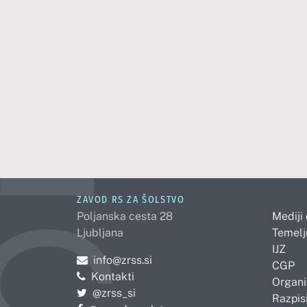
ZAVOD RS ZA ŠOLSTVO
Poljanska cesta 28
Mediji
Ljubljana
Temelj
IJZ
Pošljite e-mail na
info@zrss.si
CGP
Kontakti
Organi
Pojdite na Twitter:
@zrss_si
Razpisi