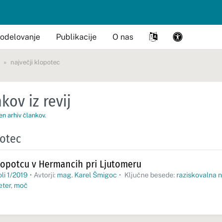
odelovanje
Publikacije
O nas
največji klopotec
kov iz revij
en arhiv člankov
.
potec
lopotcu v Hermancih pri Ljutomeru
oli 1/2019
•
Avtorji:
mag. Karel Šmigoc
•
Ključne besede:
raziskovalna 
eter
,
moč