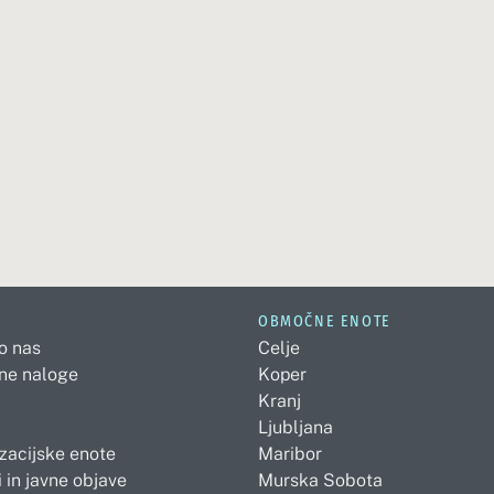
OBMOČNE ENOTE
 o nas
Celje
ne naloge
Koper
Kranj
Ljubljana
zacijske enote
Maribor
 in javne objave
Murska Sobota