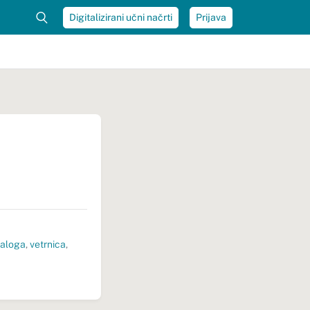
Digitalizirani učni načrti
Prijava
naloga
,
vetrnica
,