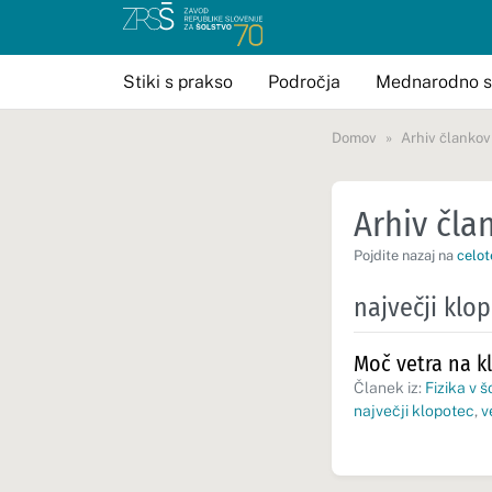
Stiki s prakso
Področja
Mednarodno s
Domov
Arhiv člankov
Arhiv član
Pojdite nazaj na
celot
največji klo
Moč vetra na k
Članek iz:
Fizika v š
največji klopotec
,
v