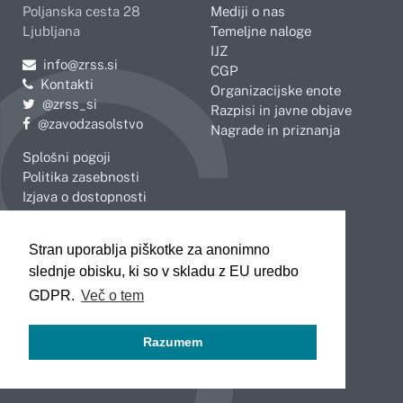
Poljanska cesta 28
Mediji o nas
Ljubljana
Temeljne naloge
IJZ
Pošljite e-mail na
info@zrss.si
CGP
Kontakti
Organizacijske enote
Pojdite na Twitter:
@zrss_si
Razpisi in javne objave
Pojdite na Facebook:
@zavodzasolstvo
Nagrade in priznanja
Splošni pogoji
Politika zasebnosti
Izjava o dostopnosti
OBMOČNE ENOTE
Stran uporablja piškotke za anonimno
Celje
Novo mesto
slednje obisku, ki so v skladu z EU uredbo
Koper
Slovenj Gradec
Kranj
GDPR.
Več o tem
Ljubljana
Maribor
Razumem
Murska Sobota
Nova Gorica