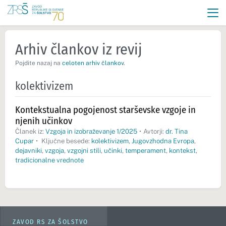
Arhiv člankov iz revij
Pojdite nazaj na
celoten arhiv člankov
.
kolektivizem
Kontekstualna pogojenost starševske vzgoje in
njenih učinkov
Članek iz:
Vzgoja in izobraževanje 1/2025
•
Avtorji:
dr. Tina
Cupar
•
Ključne besede:
kolektivizem
,
Jugovzhodna Evropa
,
dejavniki
,
vzgoja
,
vzgojni stili
,
učinki
,
temperament
,
kontekst
,
tradicionalne vrednote
ZAVOD RS ZA ŠOLSTVO