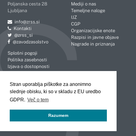
Poljanska cesta 28
Mediji o nas
Ljubljana
Temeljne naloge
IJZ
Pošljite e-mail na
info@zrss.si
CGP
Kontakti
Organizacijske enote
Pojdite na Twitter:
@zrss_si
Razpisi in javne objave
Pojdite na Facebook:
@zavodzasolstvo
Nagrade in priznanja
Splošni pogoji
Politika zasebnosti
Izjava o dostopnosti
OBMOČNE ENOTE
Stran uporablja piškotke za anonimno
Celje
Novo mesto
slednje obisku, ki so v skladu z EU uredbo
Koper
Slovenj Gradec
Kranj
GDPR.
Več o tem
Ljubljana
Maribor
Razumem
Murska Sobota
Nova Gorica