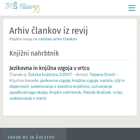
Arhiv člankov iz revij
Pojdite nazaj na
celoten arhiv člankov
.
Knjižni nahrbtnik
Jezikovna in knjižna vzgoja v vrtcu
Članek iz:
Šolska knjižnica 2/2017
•
Avtorji:
Tatjana Starič
•
Ključne besede:
jezikovna vzgoja
,
knjižna vzgoja
,
načela
,
cilji in
dejavnosti
,
sodelovanje s splošno knjižnico
,
ustvarjanje
spodbudnega okolja
,
Knjižni nahrbtnik
,
Palček Bralček
,
vrtec
,
sodelovanje s starši
ZAVOD RS ZA ŠOLSTVO