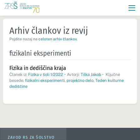
Arhiv člankov iz revij
Pojdite nazaj na
celoten arhiv člankov
.
fizikalni eksperimenti
Fizika in dediščina kraja
Članek iz:
Fizika v šoli 1/2022
•
Avtorji:
Tilka Jakob
•
Ključne
besede:
fizikalni eksperimenti
,
projektno delo
,
Teden kulturne
dediščine
ZAVOD RS ZA ŠOLSTVO