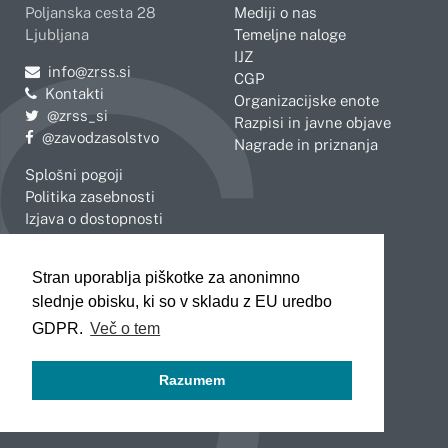
Poljanska cesta 28
Mediji o nas
Ljubljana
Temeljne naloge
IJZ
Pošljite e-mail na
info@zrss.si
CGP
Kontakti
Organizacijske enote
Pojdite na Twitter:
@zrss_si
Razpisi in javne objave
Pojdite na Facebook:
@zavodzasolstvo
Nagrade in priznanja
Splošni pogoji
Politika zasebnosti
Izjava o dostopnosti
OBMOČNE ENOTE
Stran uporablja piškotke za anonimno
Celje
Novo mesto
slednje obisku, ki so v skladu z EU uredbo
Koper
Slovenj Gradec
Kranj
GDPR.
Več o tem
Ljubljana
Maribor
Razumem
Murska Sobota
Nova Gorica